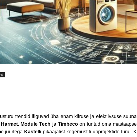
nt
usturu trendid liiguvad üha enam kiiruse ja efektiivsuse suu
u
Harmet
,
Module Tech
ja
Timbeco
on tuntud oma mastaapsete 
e juurtega
Kastelli
pikaajalist kogemust tüüpprojektide turul. K