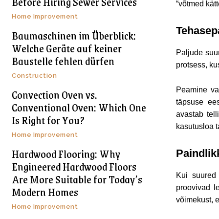
Before Hiring Sewer Services
“võtmed kätt
Home Improvement
Tehasepa
Baumaschinen im Überblick:
Welche Geräte auf keiner
Paljude suur
Baustelle fehlen dürfen
protsess, kus
Construction
Peamine val
Convection Oven vs.
täpsuse ees
Conventional Oven: Which One
avastab tel
Is Right for You?
kasutusloa t
Home Improvement
Hardwood Flooring: Why
Paindlik
Engineered Hardwood Floors
Are More Suitable for Today’s
Kui suured 
Modern Homes
proovivad le
võimekust, e
Home Improvement