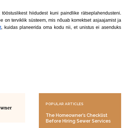
tööstuslikest hiidudest kuni paindlike rätseplahendusteni.
e on terviklik süsteem, mis nõuab korrektset asjaajamist ja
t
, kuidas planeerida oma kodu nii, et unistus ei asenduks
POPULAR ARTICLES
eowner
The Homeowner’s Checklist
Before Hiring Sewer Services