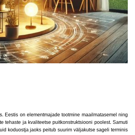
nas. Eestis on elementmajade tootmine maailmatasemel ning
tehaste ja kvaliteetse puitkonstruktsiooni poolest. Samuti
uid koduostja jaoks peitub suurim väljakutse sageli terminis