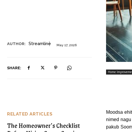
Streamline
AUTHOR:
May 17, 2026
SHARE:
Home Improveme
Moodsa ehit
RELATED ARTICLES
nimed nag
The Homeowner’s Checklist
pakub Soom