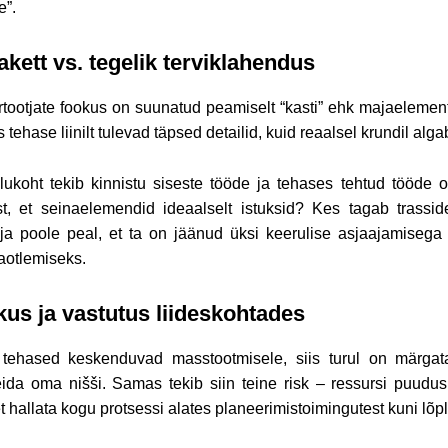
e”.
kett vs. tegelik terviklahendus
tootjate fookus on suunatud peamiselt “kasti” ehk majaelement
 tehase liinilt tulevad täpsed detailid, kuid reaalsel krundil alg
ukoht tekib kinnistu siseste tööde ja tehases tehtud tööde 
t, et seinaelemendid ideaalselt istuksid? Kes tagab trass
lija poole peal, et ta on jäänud üksi keerulise asjaajamisega
aotlemiseks.
kus ja vastutus liideskohtades
tehased keskenduvad masstootmisele, siis turul on märgat
ida oma nišši. Samas tekib siin teine risk – ressursi puudus. 
t hallata kogu protsessi alates planeerimistoimingutest kuni lõpl