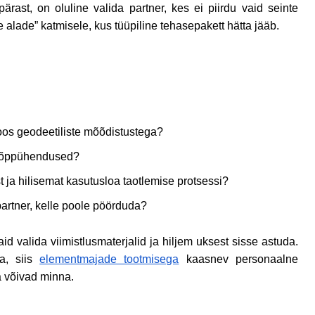
ärast, on oluline valida partner, kes ei piirdu vaid seinte
e alade” katmisele, kus tüüpiline tehasepakett hätta jääb.
oos geodeetiliste mõõdistustega?
e lõppühendused?
t ja hilisemat kasutusloa taotlemise protsessi?
artner, kelle poole pöörduda?
id valida viimistlusmaterjalid ja hiljem uksest sisse astuda.
, siis
elementmajade tootmisega
kaasnev personaalne
a võivad minna.