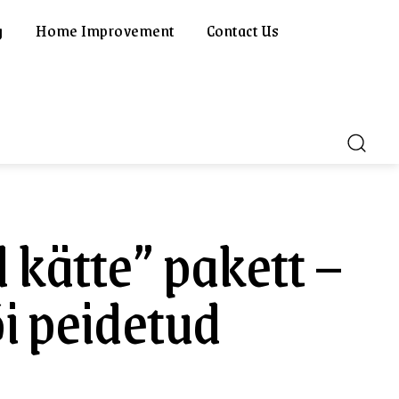
g
Home Improvement
Contact Us
kätte” pakett –
i peidetud