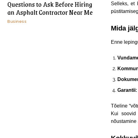
Questions to Ask Before Hiring
Selleks, et 
an Asphalt Contractor Near Me
püstitamiseg
Business
Mida jäl
Enne leping
Vundame
Kommuni
Dokumen
Garantii:
Tõeline “võt
Kui soovid
nõustamine a