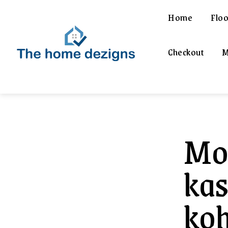
Home
Floo
Checkout
M
Moo
kas
koh