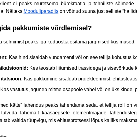
klient ei peaks muretsema bürokraatia ja tehniliste sõlmede p
a. Näiteks
Mooduliparadiis
on võtnud suuna just selliste “hallid
gida pakkumiste võrdlemisel?
u sõlmimist peaks iga koduostja esitama järgmised küsimused:
nt:
Kas hind sisaldab vundamenti või on see tellija kohustus k
katsioonid:
Kes teostab liitumised trassidega ja sisevõrkud
tatsioon:
Kas pakkumine sisaldab projekteerimist, ehitusteatis
Kas vastutus jaguneb mitme osapoole vahel või on üks kindel p
med kätte” lahendus peaks tähendama seda, et tellija roll on va
 tutvuda lähemalt kaasaegsete elementmajade lahendustega
itab vältida tüüpvigu, mis ehitusprotsessi lõpus kalliks maksm