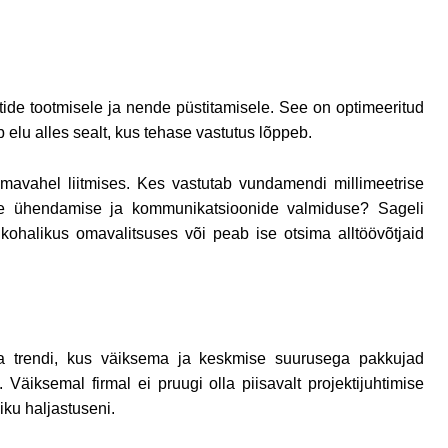
ide tootmisele ja nende püstitamisele. See on optimeeritud
ab elu alles sealt, kus tehase vastutus lõppeb.
omavahel liitmises. Kes vastutab vundamendi millimeetrise
ide ühendamise ja kommunikatsioonide valmiduse? Sageli
 kohalikus omavalitsuses või peab ise otsima alltöövõtjaid
a trendi, kus väiksema ja keskmise suurusega pakkujad
Väiksemal firmal ei pruugi olla piisavalt projektijuhtimise
iku haljastuseni.