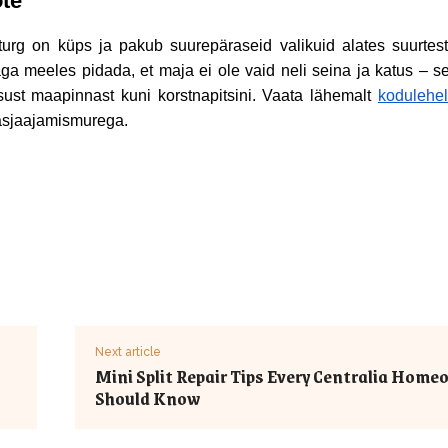
te
turg on küps ja pakub suurepäraseid valikuid alates suurtest 
ga meeles pidada, et maja ei ole vaid neli seina ja katus – se
psust maapinnast kuni korstnapitsini. Vaata lähemalt
kodulehel
 asjaajamismurega.
Next article
Mini Split Repair Tips Every Centralia Hom
Should Know