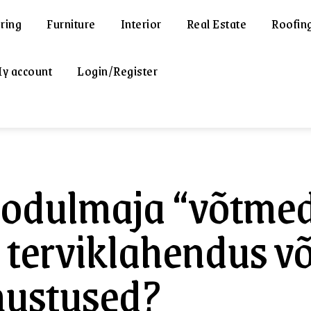
ring
Furniture
Interior
Real Estate
Roofin
y account
Login/Register
dulmaja “võtmed 
 terviklahendus võ
ustused?